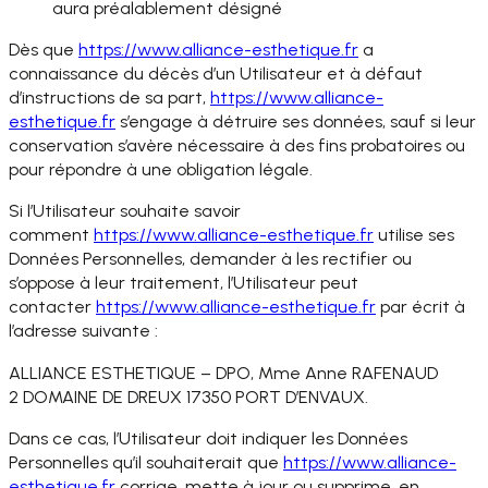
aura préalablement désigné
Dès que
https://www.alliance-
esthetique.fr
a
connaissance du décès d’un Utilisateur et à défaut
d’instructions de sa part,
https://www.alliance-
esthetique.fr
s’engage à détruire ses données, sauf si leur
conservation s’avère nécessaire à des fins probatoires ou
pour répondre à une obligation légale.
Si l’Utilisateur souhaite savoir
comment
https://www.alliance-
esthetique.fr
utilise ses
Données Personnelles, demander à les rectifier ou
s’oppose à leur traitement, l’Utilisateur peut
contacter
https://www.
alliance-esthetique.fr
par écrit à
l’adresse suivante :
ALLIANCE ESTHETIQUE – DPO, Mme Anne RAFENAUD
2 DOMAINE DE DREUX 17350 PORT D’ENVAUX.
Dans ce cas, l’Utilisateur doit indiquer les Données
Personnelles qu’il souhaiterait que
https://www.alliance-
esthetique.fr
corrige, mette à jour ou supprime, en