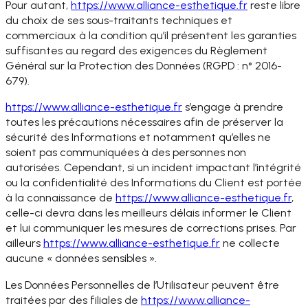
Pour autant,
https://www.alliance-
esthetique.fr
reste libre
du choix de ses sous-traitants techniques et
commerciaux à la condition qu’il présentent les garanties
suffisantes au regard des exigences du Règlement
Général sur la Protection des Données (RGPD : n° 2016-
679).
https://www.alliance-
esthetique.fr
s’engage à prendre
toutes les précautions nécessaires afin de préserver la
sécurité des Informations et notamment qu’elles ne
soient pas communiquées à des personnes non
autorisées. Cependant, si un incident impactant l’intégrité
ou la confidentialité des Informations du Client est portée
à la connaissance de
https://www.alliance-
esthetique.fr
,
celle-ci devra dans les meilleurs délais informer le Client
et lui communiquer les mesures de corrections prises. Par
ailleurs
https://www.alliance-
esthetique.fr
ne collecte
aucune « données sensibles ».
Les Données Personnelles de l’Utilisateur peuvent être
traitées par des filiales de
https://www.alliance-