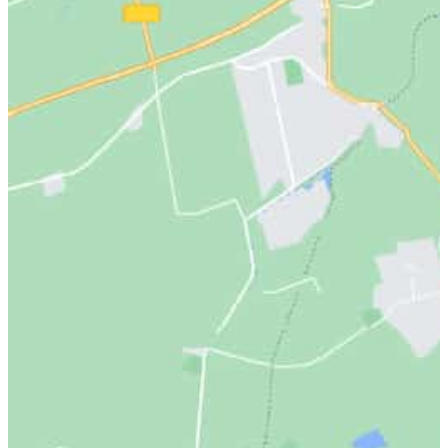
Anti âge liftant fermeté
Ce soin sensoriel anti-âge est conçu pour offrir une expérienc
80
technologies avancées ce qui permet d'obtenir une peau plus fe
€
Cure de 5 soins dont 1 offert : 49
0€
392€
65 min
Anti-âge repulpant complet
Soin anti âge complet : gommée, réhydratée, stimulée : la peau 
Cure de 5 soins dont 1 offert :
400€
320€.
19
€
* Option pour compléter votre soin : pose de ma